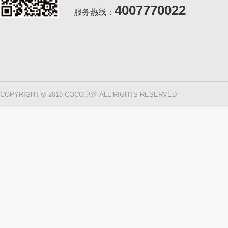
4007770022
服务热线：
COPYRIGHT © 2018 COCO卫浴 ALL RIGHTS RESERVED