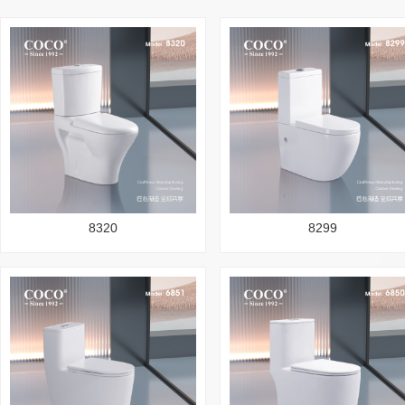
8320
8299